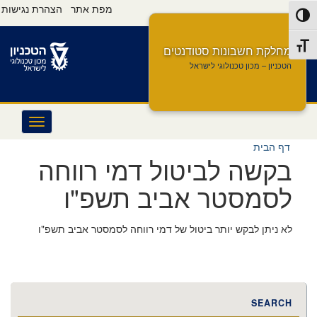
Ski
Ski
s
מפת אתר
הצהרת נגישות
Toggle High Contras
t
t
e
navigatio
Conten
r
Toggle Font siz
v
מחלקת חשבונות סטודנטים
i
הטכניון – מכון טכנולוגי לישראל
c
e
M
e
n
דף הבית
u
בקשה לביטול דמי רווחה
לסמסטר אביב תשפ"ו
לא ניתן לבקש יותר ביטול של דמי רווחה לסמסטר אביב תשפ"ו
SEARCH