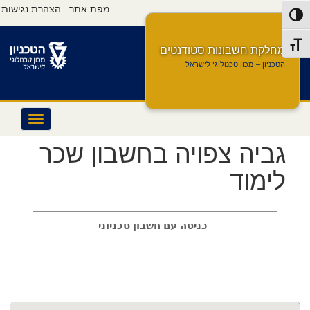
Ski
Ski
s
מפת אתר
הצהרת נגישות
Toggle High Contras
t
t
e
navigatio
Conten
r
Toggle Font siz
v
מחלקת חשבונות סטודנטים
i
הטכניון – מכון טכנולוגי לישראל
c
e
M
e
n
גביה צפויה בחשבון שכר
u
לימוד
כניסה עם חשבון טכניוני