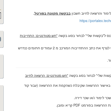
לימוד והרשאה לחיוב חשבון
בבקשה מקוונת בפורטל
.
ח
https://portalex.tec
נס ל"בקשות שלי" לבחור בסוג בקשה
"חש.סטודנטים: התחייבות
בשורה הרצויה לבחור "כן" ולאחר מכן בלשונית צרופות יש לצרף את כתב ההתחייבות המורכב מ 2 עמודים חתומים כנדרש
ד.
קשות שלי" לבחור בסוג בקשה
"חש.סטודנטים: הרשאה לחיוב
ם באישור ההרשאה שקיבלת כשהקמת את ההרשאה (עבור קוד
כר לימוד ו/או שכר דירה.
פורמט PDF קריא ומובן.