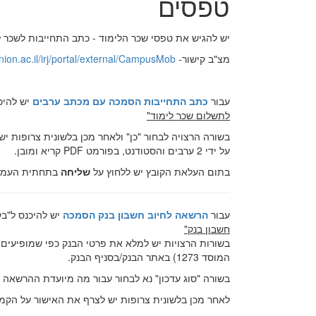
טפסים
יש להגיש את טפסי שכר הלימוד - כתב התחייבות לשכר 
מצ"ב קישור-
hnion.ac.il/irj/portal/external/CampusMob
עבור
כתב התחייבות הסמכה עם מכתב ערבים
יש להיכ
לתשלום שכר לימוד"
על ידי 2 ערבים והסטודנט, בפורמט PDF קריא ומובן.
בתום העלאת הקובץ יש ללחוץ על
שליחה
בתחתית העמו
עבור
הרשאה לחיוב חשבון בנק הסמכה
יש להיכנס ל"ב
חשבון בנק"
בשורות הרצויות יש למלא את פרטי הבנק כפי שמופיעי
המוסד 1273) באתר הבנק/בסניף הבנק.
בשורה "סוג עדכון" נא לבחור עבור מה מיועדת ההרשאה ש
לאחר מכן בלשונית צרופות יש לצרף את האישור על הקמת ההרשאה ב