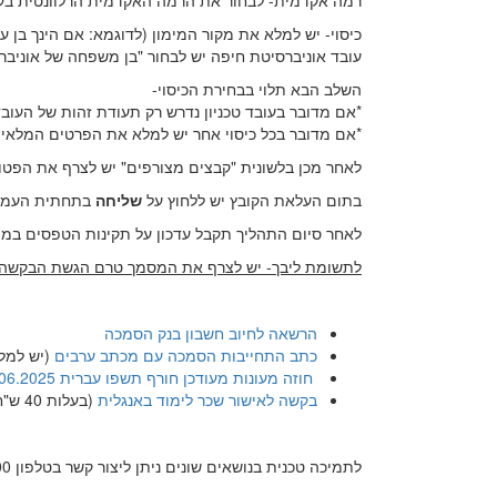
רמה אקדמית- לבחור את הרמה האקדמית הרלוונטית ב
כיסוי- יש למלא את מקור המימון (לדוגמא: אם הינך בן עו
עובד אוניברסיטת חיפה יש לבחור "בן משפחה של אוניב
השלב הבא תלוי בבחירת הכיסוי-
*אם מדובר בעובד טכניון נדרש רק תעודת זהות של העובד 
*אם מדובר בכל כיסוי אחר יש למלא את הפרטים המלאי
לאחר מכן בלשונית "קבצים מצורפים" יש לצרף את הפטור החתום וב
בתום העלאת הקובץ יש ללחוץ על
שליחה
בתחתית העמו
לאחר סיום התהליך תקבל עדכון על תקינות הטפסים במיי
לתשומת ליבך- יש לצרף את המסמך טרם הגשת הבקשה
הרשאה לחיוב חשבון בנק הסמכה
כתב התחייבות הסמכה עם מכתב ערבים
(יש למלא את 2
חוזה מעונות מעודכן חורף תשפו עברית 25.06.2025
בקשה לאישור שכר לימוד באנגלית
(בעלות 40 ש"ח)
לתמיכה טכנית בנושאים שונים ניתן ליצור קשר בטלפון 073-3785600