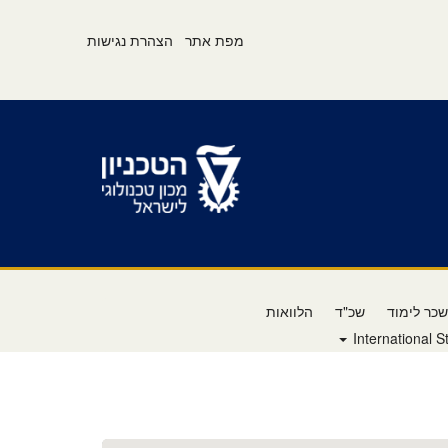
s
מפת אתר
הצהרת נגישות
e
r
v
i
c
e
M
e
n
u
כר לימוד
שכ"ד
הלוואות
International S