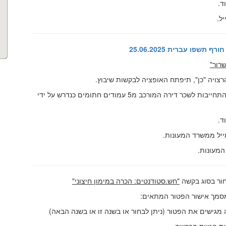
ד.
ל.
 תשפו עברית 25.06.2025
שרור"
ויה "כן", תיפתח האופציה לבקשות שיבוץ.
לאחר מכן בלשונית קבצים מצורפים יש לצרף את כתב ההתחייבות לשכר דירה המורכב מ5 עמודים חתומים כנדרש על ידי
ד.
ייל ממשרד המעונות.
המעונות.
חור בסוג בקשה
"
חש.סטודנטים: הכרה במימון חיצוני
"
סמך אישור הפטור המתאים:
גישים את הפטור (ניתן לבחור או בשנה זו או בשנה הבאה)