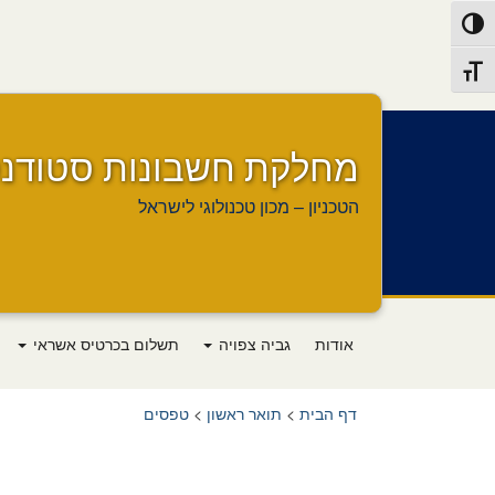
Ski
Ski
Toggle High Contras
t
t
navigatio
Conten
Toggle Font siz
מחלקת חשבונות סטודנט
הטכניון – מכון טכנולוגי לישראל
אודות
גביה צפויה
תשלום בכרטיס אשראי
דף הבית
>
תואר ראשון
>
טפסים