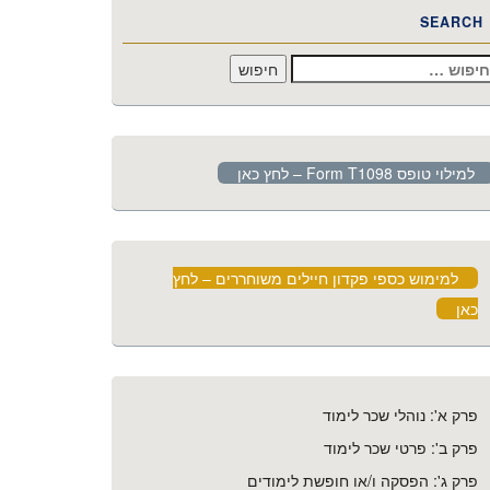
SEARCH
יפוש:
למילוי טופס Form T1098 – לחץ כאן
למימוש כספי פקדון חיילים משוחררים – לחץ
כאן
פרק א': נוהלי שכר לימוד
פרק ב': פרטי שכר לימוד
פרק ג': הפסקה ו/או חופשת לימודים